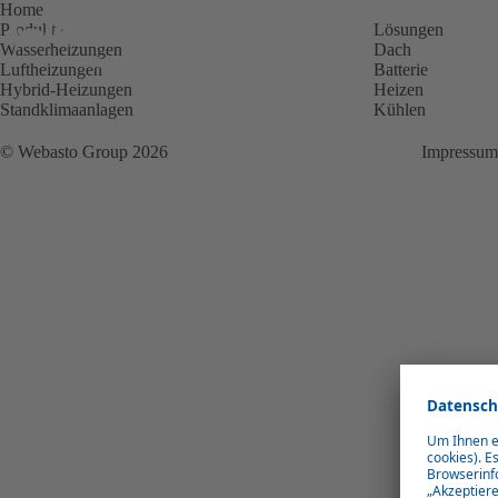
Home
Produkte
Lösungen
Wasserheizungen
Dach
Luftheizungen
Batterie
Hybrid-Heizungen
Heizen
Standklimaanlagen
Kühlen
© Webasto Group 2026
Impressum