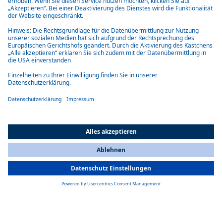
All Countries
You are currently on our website for
Switzerland
. To view your local
information, please visit our website for
America
.
Webasto Büro Uiwang