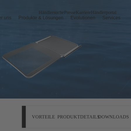
Händlersuche
Presse
Karriere
Händlerportal
r uns
Produkte & Lösungen
Evolutionen
Services
VORTEILE
PRODUKTDETAILS
DOWNLOADS