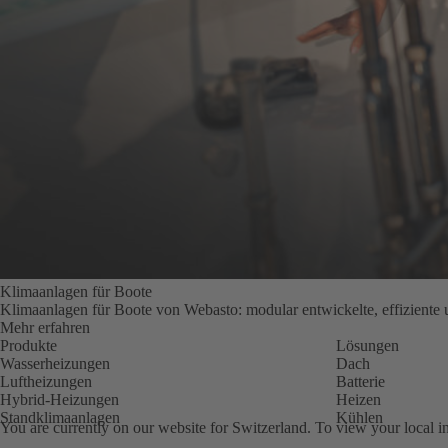
Klimaanlagen für Boote
Klimaanlagen für Boote von Webasto: modular entwickelte, effiziente 
Mehr erfahren
Produkte
Lösungen
Wasserheizungen
Dach
Luftheizungen
Batterie
Hybrid-Heizungen
Heizen
Standklimaanlagen
Kühlen
You are currently on our website for
Switzerland
. To view your local i