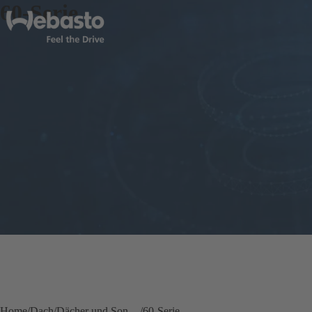
60-Serie
Home
Dach
Dächer und Sonnendächer für Boote
60-Serie