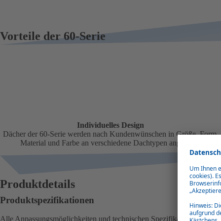
Vorteile der 60-Serie
Individuelles Design
Dächer der 60-Serie werden nach Kundenwünschen in Größe, Form,
Material und Farbe an verschiedene Dachtypen angepasst.
Produktdetails
Produktspezifikationen
Alle Anpassungsmöglichkeiten und technischen Spezifikationen sind 