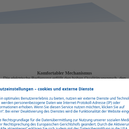
Komfortabler Mechanismus
Die elektrische Bedienung erfüllt den hohen Qualitätsanspruch, den
Webasto durch seine langjährige Erfahrung aus der Automobilindustrie
auch auf Bootsdächer überträgt.
im Katalog im
Downloadbereich
zu finden.