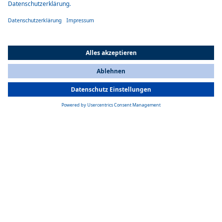
All Countries
You are currently on our website for
Switzerland
. To view your local
information, please visit our website for
America
.