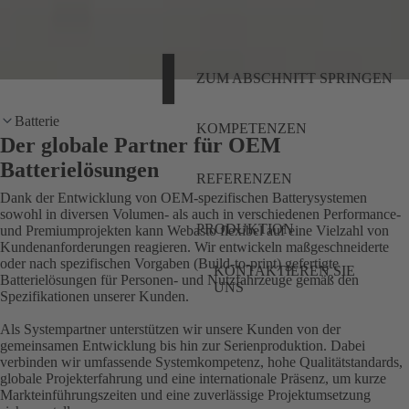
ZUM ABSCHNITT SPRINGEN
Batterie
KOMPETENZEN
Der globale Partner für OEM
Batterielösungen
REFERENZEN
Dank der Entwicklung von OEM-spezifischen Batterysystemen
sowohl in diversen Volumen- als auch in verschiedenen Performance-
PRODUKTION
und Premiumprojekten kann Webasto flexibel auf eine Vielzahl von
Kundenanforderungen reagieren. Wir entwickeln maßgeschneiderte
oder nach spezifischen Vorgaben (Build-to-print) gefertigte
KONTAKTIEREN SIE
Batterielösungen für Personen- und Nutzfahrzeuge gemäß den
UNS
Spezifikationen unserer Kunden.
Als Systempartner unterstützen wir unsere Kunden von der
gemeinsamen Entwicklung bis hin zur Serienproduktion. Dabei
verbinden wir umfassende Systemkompetenz, hohe Qualitätstandards,
globale Projekterfahrung und eine internationale Präsenz, um kurze
Markteinführungszeiten und eine zuverlässige Projektumsetzung