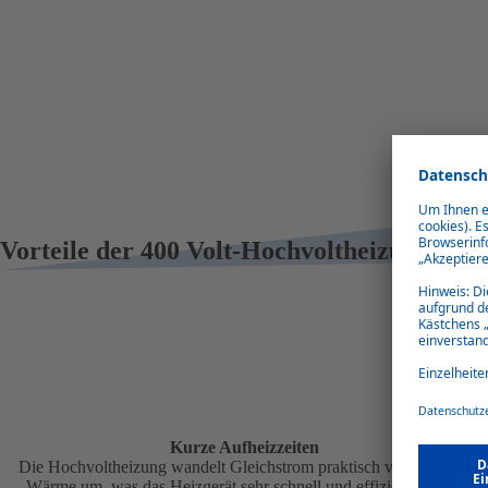
Vorteile der 400 Volt-Hochvoltheizungen
Kurze Aufheizzeiten
Die Hochvoltheizung wandelt Gleichstrom praktisch verlustfrei in
Wärme um, was das Heizgerät sehr schnell und effizient macht.