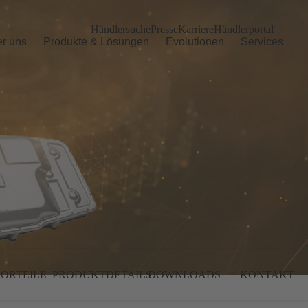
Händlersuche
Presse
Karriere
Händlerportal
r uns
Produkte & Lösungen
Evolutionen
Services
ORTEILE
PRODUKTDETAILS
DOWNLOADS
KONTAKT