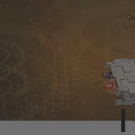
Übe
V