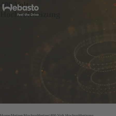
400 Volt-
Hochvoltheizung
Home
Heizen
Hochvoltheizer
400 Volt-Hochvoltheizung