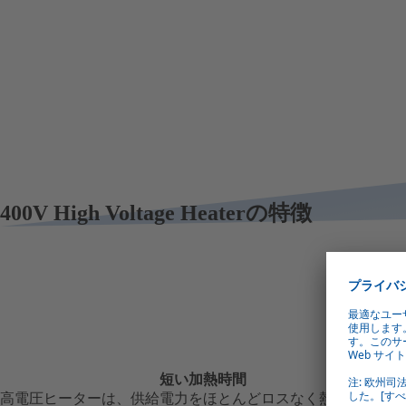
400V High Voltage Heaterの特徴
短い加熱時間
高電圧ヒーターは、供給電力をほとんどロスなく熱に変換し、