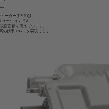
ー
圧ヒーター(HVH)は、
ソリューションです。
表面面積を備えています。
高の効率(>95%)を実現します。