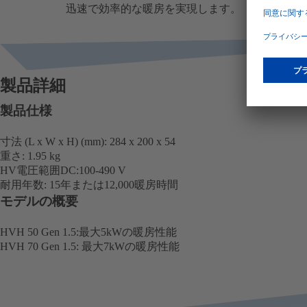
迅速で効率的な暖房を実現します。
製品詳細
製品仕様
寸法 (L x W x H) (mm): 284 x 200 x 54
重さ: 1.95 kg
HV電圧範囲DC:100-490 V
耐用年数: 15年または12,000暖房時間
モデルの概要
HVH 50 Gen 1.5:最大5kWの暖房性能
HVH 70 Gen 1.5: 最大7kWの暖房性能