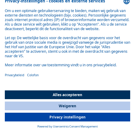
het voertuig. Zodra de koelvloeistof warm is, wordt lucht
verwarmd, die vervolgens via de voertuigventilator in het interieur
stroomt. Bovendien kunnen de kachels de motor van het voertuig
voorverwarmen, zodat deze gemakkelijker start en minder brandstof
nodig heeft.
Webasto waterkachels voor landbouwmachines zijn
verkrijgbaar met een warmtevermogen van 5 tot 15 kW.
All Countries
You are currently on our website for
Netherlands
. To view your local
information, please visit our website for
America
.
Belangrijkste feiten
Verwarm cabine en motor