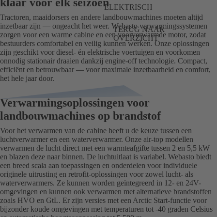
klaar voor elk seizoen
ELEKTRISCH
Tractoren, maaidorsers en andere landbouwmachines moeten altijd
inzetbaar zijn — ongeacht het weer. Webasto verwarmingssystemen
TERUG NAAR
zorgen voor een warme cabine en een voorverwarmde motor, zodat
OVERZICHT
bestuurders comfortabel en veilig kunnen werken. Onze oplossingen
zijn geschikt voor diesel- én elektrische voertuigen en voorkomen
onnodig stationair draaien dankzij engine-off technologie. Compact,
efficiënt en betrouwbaar — voor maximale inzetbaarheid en comfort,
het hele jaar door.
Verwarmingsoplossingen voor
landbouwmachines op brandstof
Voor het verwarmen van de cabine heeft u de keuze tussen een
luchtverwarmer en een waterverwarmer. Onze air-top modellen
verwarmen de lucht direct met een warmteafgifte tussen 2 en 5,5 kW
en blazen deze naar binnen. De luchtuitlaat is variabel. Webasto biedt
een breed scala aan toepassingen en onderdelen voor individuele
originele uitrusting en retrofit-oplossingen voor zowel lucht- als
waterverwarmers. Ze kunnen worden geïntegreerd in 12- en 24V-
omgevingen en kunnen ook verwarmen met alternatieve brandstoffen
zoals HVO en GtL. Er zijn versies met een Arctic Start-functie voor
bijzonder koude omgevingen met temperaturen tot -40 graden Celsius