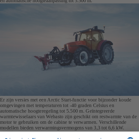
en automatische hoogteaanpassing tot 5.500 m.
Er zijn versies met een Arctic Start-functie voor bijzonder koude
omgevingen met temperaturen tot -40 graden Celsius en
automatische hoogteregeling tot 5.500 m. Geïntegreerde
warmtewisselaars van Webasto zijn geschikt om restwarmte van de
motor te gebruiken om de cabine te verwarmen. Verschillende
modellen bieden verwarmingsvermogens van 3,3 tot 6,6 kW.
Waterverwarmers zijn geïntegreerd in het koelvloeistofcircuit van