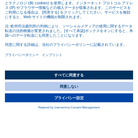
All Countries
You are currently on our website for
Japan
. To view your local
information, please visit our website for
America
.