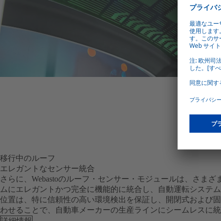
移行中のルーフ
エレガントなセンサー統合
さらに、Webastoのルーフ・センサー・モジュールは、さま
ムにエレガントかつ完全に機能的に統合し、自動運転システム
位置は、特に信頼性の高い環境検出を保証し、開閉式および固
わせることで、自動車メーカーの生産ラインにシームレスに統
詳細情報