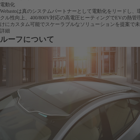
電動化
Webastoは真のシステムパートナーとして電動化をリードし
クル性向上、400/800V対応の高電圧ヒーティングでEVの熱
けにカスタム可能でスケーラブルなソリューションを提案で未
詳細
ルーフについて