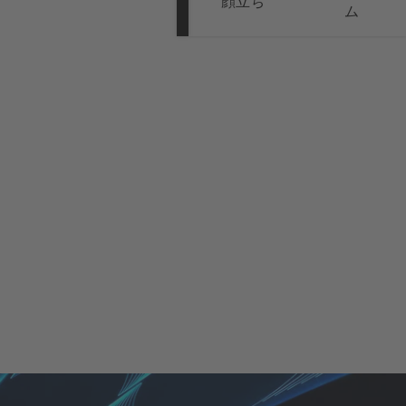
顔立ち
ム