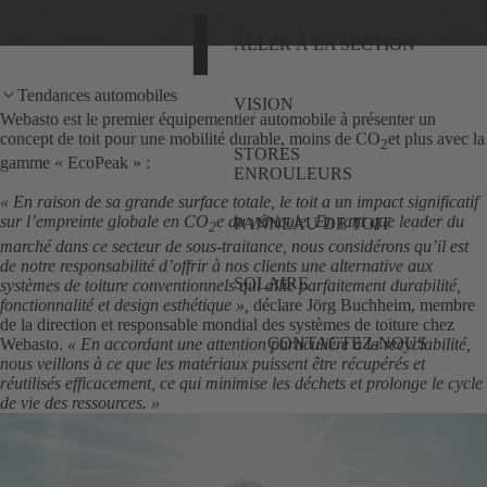
ALLER À LA SECTION
Tendances automobiles
VISION
Webasto est le premier équipementier automobile à présenter un
concept de toit pour une mobilité durable, moins de CO
et plus avec la
2
STORES
gamme « EcoPeak » :
ENROULEURS
« En raison de sa grande surface totale, le toit a un impact significatif
sur l’empreinte globale en CO
e du véhicule. En tant que leader du
PANNEAU DE TOIT
2
marché dans ce secteur de sous-traitance, nous considérons qu’il est
de notre responsabilité d’offrir à nos clients une alternative aux
SOLAIRE
systèmes de toiture conventionnels qui allie parfaitement durabilité,
fonctionnalité et design esthétique »,
déclare Jörg Buchheim, membre
de la direction et responsable mondial des systèmes de toiture chez
CONTACTEZ-NOUS
Webasto.
« En accordant une attention particulière à la recyclabilité,
nous veillons à ce que les matériaux puissent être récupérés et
réutilisés efficacement, ce qui minimise les déchets et prolonge le cycle
de vie des ressources. »