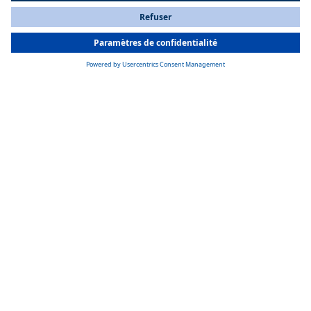
All Countries
You are currently on our website for
France
. To view your local
information, please visit our website for
America
.
PREMIUM ET DURABLE
Un design visionnaire
« EcoPeak » présente un design haut de gamme qui allie harmonieusement 