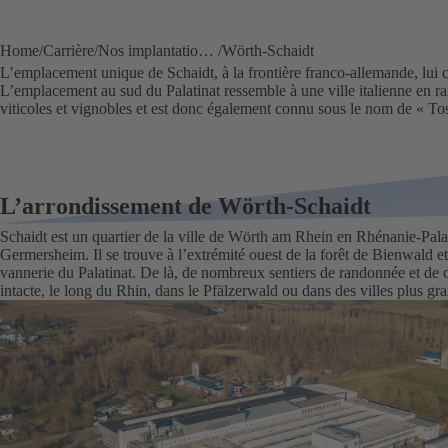
Home
Carrière
Nos implantations & usines
Wörth-Schaidt
L’emplacement unique de Schaidt, à la frontière franco-allemande, lui co
L’emplacement au sud du Palatinat ressemble à une ville italienne en ra
viticoles et vignobles et est donc également connu sous le nom de « T
L’arrondissement de Wörth-Schaidt
Schaidt est un quartier de la ville de Wörth am Rhein en Rhénanie-Pala
Germersheim. Il se trouve à l’extrémité ouest de la forêt de Bienwald et é
vannerie du Palatinat. De là, de nombreux sentiers de randonnée et d
intacte, le long du Rhin, dans le Pfälzerwald ou dans des villes plus gr