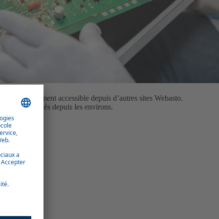
est très facilement accessible depuis d’autres sites Webasto.
ès facile d’accès depuis les environs.