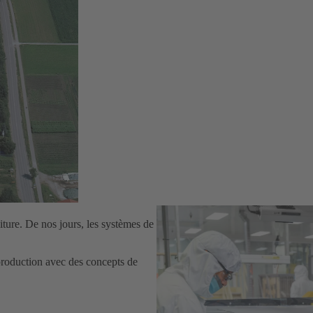
iture. De nos jours, les systèmes de
production avec des concepts de