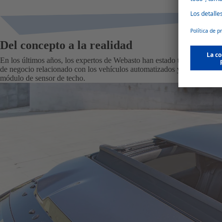
Del concepto a la realidad
En los últimos años, los expertos de Webasto han estado trabajando in
de negocio relacionado con los vehículos automatizados y autónomos y 
módulo de sensor de techo.