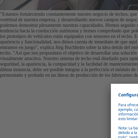
"Estamos fortaleciendo constantemente nuestro negocio de techos, que
vertebral de nuestra empresa, y desarrollando nuevos campos de negoc
podemos demostrar plenamente nuestras capacidades. Hemos seguido d
tendencia hacia la conducción autónoma y hemos comprobado que prá
los prototipos de vehículos están equipados con sensores en el techo. 
apariencia y funcionalidad, nos dimos cuenta de inmediato de que aquí
entramos en juego", explica Jörg Buchheim sobre la idea detrás del mó
techo. "Así que nos propusimos el objetivo de desarrollar una solución
visualmente atractiva. Nuestro sistema de techo está diseñado para opti
seguridad, la apariencia, la compacidad y la facilidad de mantenimient
última instancia, debe ser posible integrar a la perfección el módulo d
premontado y probado en las líneas de producción de los fabricantes d