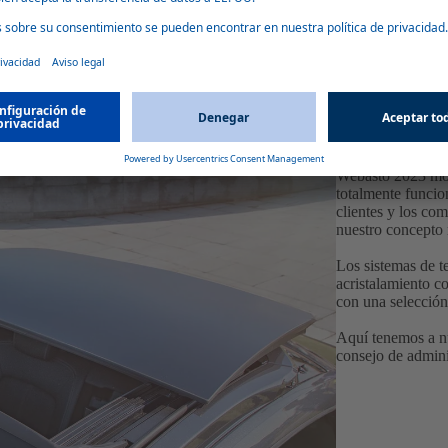
cansablemente para desarrollar este campo
hacer realidad el concepto de producto del
Webasto 2023 mos
totalmente funci
clientes y los co
nuestro concepto m
Los sistemas de te
acristalamiento c
con una selección
Aquí tenemos a nu
consejo de admini