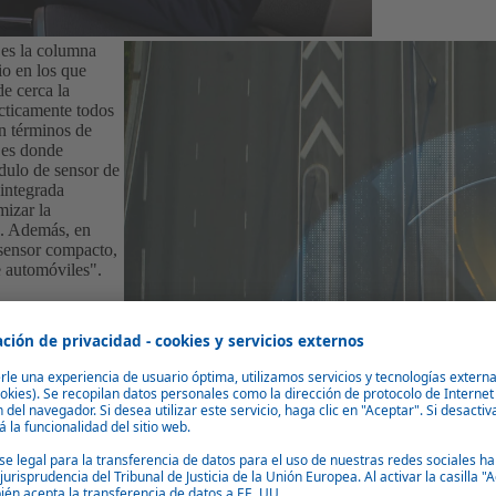
 es la columna
io en los que
e cerca la
cticamente todos
En términos de
 es donde
dulo de sensor de
 integrada
mizar la
o. Además, en
e sensor compacto,
e automóviles".