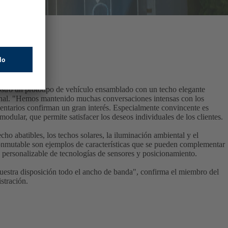
tró un prototipo de vehículo ensamblado con un techo elegante
onal. "Hemos mantenido muchas conversaciones intensas con los
mentarios confirman un gran interés. Especialmente convincente es
odular, que permite satisfacer los deseos individuales de los clientes.
cho abatibles, los techos solares, la iluminación ambiental y el
onmutable son ejemplos de características que se pueden complementar
 personalizable de tecnologías de sensores y posicionamiento.
estra disposición todo el ancho de banda", confirma el miembro del
stración.