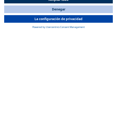
Instalación flexible
All Countries
You are currently on our website for
Spain
. To view your local
Varias posiciones de montaje y una amplia gama de accesorios
information, please visit our website for
America
.
permiten soluciones de integración individuales.
Calefacción combinada
Los intercambiadores de calor se pueden complementar con
calefactores alimentados por combustible cuando el motor esta
apagado.
Impresionante potencia calorífica
Con rendimientos de 13.000 BTU/h a 44.300 BTU/h, Webasto ofrece