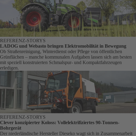
REFERENZ-STORYS
LADOG und Webasto bringen Elektromobilität in Bewegung
Ob Straßenreinigung, Winterdienst oder Pflege von öffentlichen
Grünflächen – manche kommunalen Aufgaben lassen sich am besten
mit speziell konstruierten Schmalspur- und Kompaktfahrzeugen
erledigen.
REFERENZ-STORYS
Clever konzipierter Koloss: Vollelektrifiziertes 90-Tonnen-
Bohrgerät
Der niederländische Hersteller Dieseko wagt sich in Zusammenarbeit