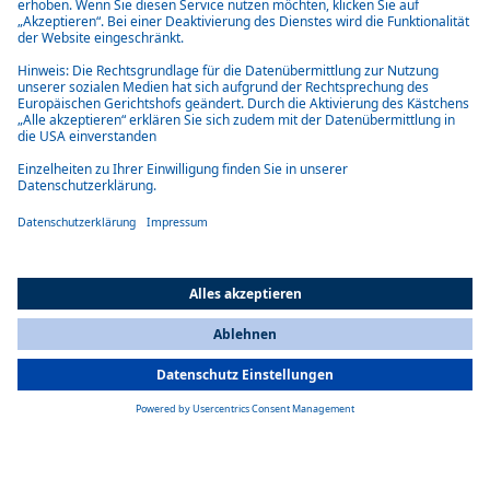
REFERENZ-STORYS
Lohr setzt auf Batteriesysteme von Webasto
Das vollelektrische modulare Shuttle-System Cristal des französischen
Herstellers Lohr wird mit Batterien von Webasto betrieben.
REFERENZ-STORYS
Elektrifizierung von Kommunalfahrzeugen
Green-G, ein Hersteller von Elektrofahrzeugen und -systemen, hat sich
zum Ziel gesetzt, mit seinem emissionsfreien ecarry die
Umweltverschmutzung in städtischen Gebieten zu reduzieren.
All Countries
You are currently on our website for
Switzerland
. To view your local
information, please visit our website for
America
.