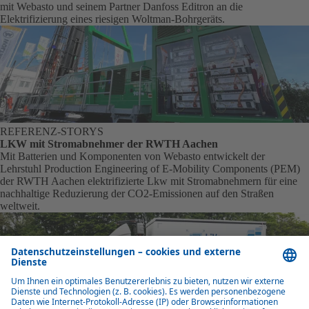
mit Webasto und seinem Partner Danfoss Editron an die
Elektrifizierung eines riesigen Woltman-Bohrgeräts.
REFERENZ-STORYS
LKW mit Stromabnehmer der RWTH Aachen
Mit Batterien und Komponenten von Webasto entwickelt der
Lehrstuhl Production Engineering of E-Mobility Components (PEM)
der RWTH Aachen elektrifizierte Lkw mit Stromabnehmern für eine
nachhaltige Reduzierung der CO2-Emissionen auf den Straßen
weltweit.