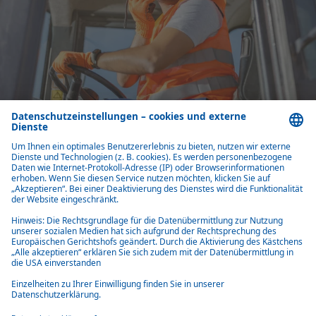
Key facts
Stets angenehme Kühle
Hochwertig und zuverlässig
Kühlen, heizen und entfeuchten
Varianten mit 3,5 bis 15,5 kW Kühlleistung
Motorunabhängig
Einfache Installation
Produktübersicht Aufdachklimaanlagen für Baufahrzeuge