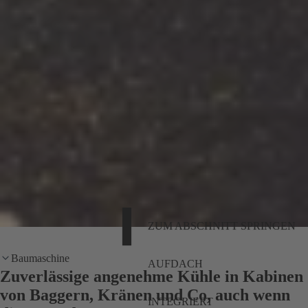
ZUM ABSCHNITT SPRINGEN
Baumaschine
AUFDACH
Zuverlässige angenehme Kühle in Kabinen
von Baggern, Kränen und Co, auch wenn
INTEGRIERT