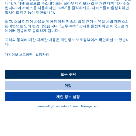
루프
혁신적인 루프 시스템
Webasto의 통합 루프 시스템 솔루션은 개폐형·고정형·컨버터블·
마린용 및 자율주행 루프 센서 모듈을 고급 메카트로닉스와 디
자인, 열관리 기술로 엔지니어링·설계·통합해 OEM 맞춤형 품질
과 탁월한 주행 경험을 제공
자세히 알아보기
All Countries
You are currently on our website for
Korea
. To view your local
information, please visit our website for
America
.
배터리
전기 배터리 솔루션