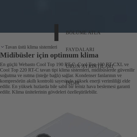
BÖLÜME ATLA
Tavan üstü klima sistemleri
FAYDALARI
Midibüsler için optimum klima
En güçlü Webasto Cool Top 190 RT-C, Cool Top 190 RT-CXL ve
ÜRÜN AYRINTILARI
Cool Top 220 RT-C tavan tipi klima sistemleri, midibüslerde güvenilir
soğutma ve ısıtma (isteğe bağlı) sağlar. Kondenser fanlarının ve
kompresörün akıllı kontrolü sayesinde yüksek enerji verimliliği elde
İNDIR
edilir. En yüksek hızlarda bile sabit bir temiz hava beslemesi garanti
edilir. Klima ünitelerinin gövdeleri özelleştirilebilir.