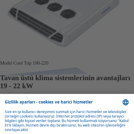
Model Cool Top 190-220
Tavan üstü klima sistemlerinin avantajları
19 - 22 kW
Kompakt, aerodinamik tasarım