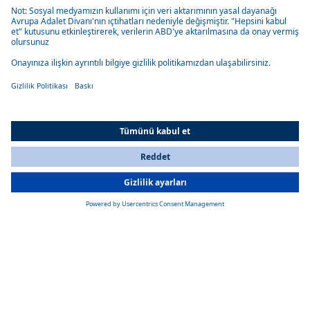
Kompakt ve aerodinamik tasarım hava direncini azaltır.
Enerji verimliliği
Kondenser fanı ve kompresörün akıllı kontrolü ile yüksek enerji
verimliliği ve tasarruf sağlanır.
All Countries
You are currently on our website for
Turkey
. To view your local
information, please visit our website for
America
.
Kolay kurulum ve düşük bakım
Cihazların kurulumu hızlı ve kolaydır, yüksek kaliteli bileşenler uzun
bir hizmet ömrü ve bakım dostu bir konsept sağlar.