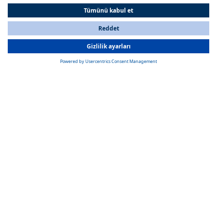
All Countries
You are currently on our website for
Turkey
. To view your local
information, please visit our website for
America
.
Diğer konumlar