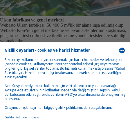
Ulsan fabrikası ve genel merkezi
Webasto Ulsan farbikası, 50.400,5 m²'lik bir alana inşa edilmiş olup,
Webasto Kore'nin genel merkezine ve tavan sistemlerinin araştırması,
geliştirmesi, test edilmesi ve üretilmesine yönelik tesislere ev sahipliği
yapmaktadır.
Ayrıca tesis, çatısına kurulan güneş panelleri aracılığıyla çevre dostu
enerji üreterek sürdürülebilirliğe katkıda sağlamaktadır. Üretilen enerji
yerel elektrik şebekesine iletilerek bölgedeki sera gazı emisyonlarının
azaltılmasına yardımcı olmaktadır.
Webasto Kore Naver Blogu
Webasto Kore'nin Naver Blog'u, açılır tavanlar ve panoramik açılır
tavanlar hakkında bilgi paylaşmanın yanı sıra daha güvenli ve keyifli
bir mobilite için çeşitli güncellemeler paylaşmaktadır.
Webasto Kore: Naver Blog