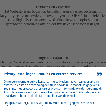
Ervaring en expertise
Het Webasto-team bouwt op tientallen jaren ervaring, opgedaan in
langdurige en vertrouwde samenwerkingen met OEM’s in de defensie-
en veiligheidssector wereldwijd. Onze bewezen oplossingen
garanderen betrouwbaarheid voor missiekritische toepassingen.
Hoge koelcapaciteit
De hoge Webasto-standaarden voor prestaties en maatwerk garanderen
een aangenaam koel klimaat, waardoor de bemanning gefocust blijft
en gevoelige elektronica betrouwbaar blijft werken – zelfs in extreme
omstandigheden.
Productoverzicht van koelunits voor
defensie