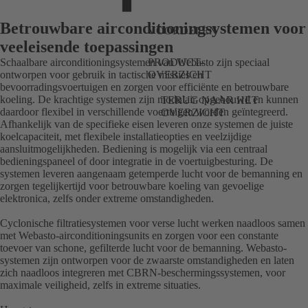
Betrouwbare airconditioningsystemen voor
VOORDELEN
veeleisende toepassingen
Schaalbare airconditioningsystemen van Webasto zijn speciaal
PRODUCT-
ontworpen voor gebruik in tactische missies en
OVERZICHT
bevoorradingsvoertuigen en zorgen voor efficiënte en betrouwbare
koeling. De krachtige systemen zijn modulair opgebouwd en kunnen
TERUG NAAR HET
daardoor flexibel in verschillende voertuigen worden geïntegreerd.
OVERZICHT
Afhankelijk van de specifieke eisen leveren onze systemen de juiste
koelcapaciteit, met flexibele installatieopties en veelzijdige
aansluitmogelijkheden. Bediening is mogelijk via een centraal
bedieningspaneel of door integratie in de voertuigbesturing. De
systemen leveren aangenaam getemperde lucht voor de bemanning en
zorgen tegelijkertijd voor betrouwbare koeling van gevoelige
elektronica, zelfs onder extreme omstandigheden.
Cyclonische filtratiesystemen voor verse lucht werken naadloos samen
met Webasto-airconditioningsunits en zorgen voor een constante
toevoer van schone, gefilterde lucht voor de bemanning. Webasto-
systemen zijn ontworpen voor de zwaarste omstandigheden en laten
zich naadloos integreren met CBRN-beschermingssystemen, voor
maximale veiligheid, zelfs in extreme situaties.