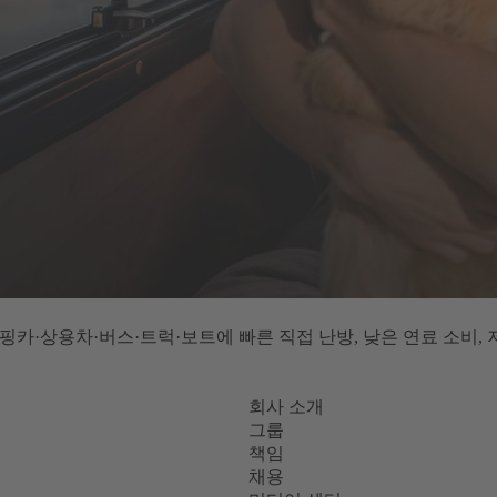
션으로 캠핑카·상용차·버스·트럭·보트에 빠른 직접 난방, 낮은 연료 
회사 소개
그룹
책임
채용