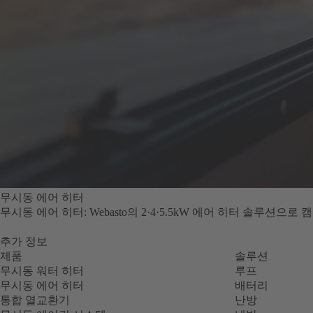
무시동 에어 히터
무시동 에어 히터: Webasto의 2·4·5.5kW 에어 히터 솔루
추가 정보
제품
솔루션
무시동 워터 히터
루프
무시동 에어 히터
배터리
통합 열교환기
난방