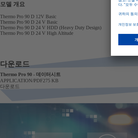
모델 개요
Thermo Pro 90 D 12V Basic
Thermo Pro 90 D 24 V Basic
Thermo Pro 90 D 24 V HDD (Heavy Duty Design)
Thermo Pro 90 D 24 V High Altitude
다운로드
Thermo Pro 90 - 데이터시트
APPLICATION/PDF
275 KB
형식
크기
다운로드