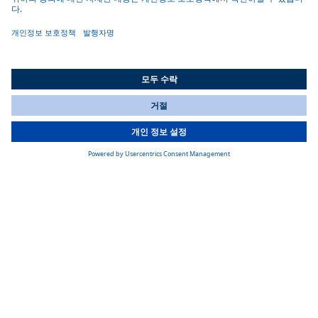
가볍고 평평한 디자인
고성능에도 불구하고 이 시스템은 높이가 165mm에 불과하여 매
우 평평하며 높은 캐빈에도 설치할 수 있습니다.
All Countries
You are currently on our website for
Korea
. To view your local
information, please visit our website for
America
.
간편한 설치
기존 루프 개구부에 빠르고 쉽게 설치할 수 있습니다.
제품 세부사항
제품 명세서