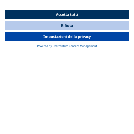
All Countries
You are currently on our website for
Italy
. To view your local
information, please visit our website for
America
.
Punti di forza
Riscaldamento di cabina e motore
Ampia scelta di dispositivi e opzioni di applicazione
Robusti, compatti, leggeri e silenziosi
Compatibili con carburanti alternativi
Riduzione del consumo di carburante
Panoramica dei prodotti – Riscaldatori ad acqua per macchine e
veicoli da cantiere