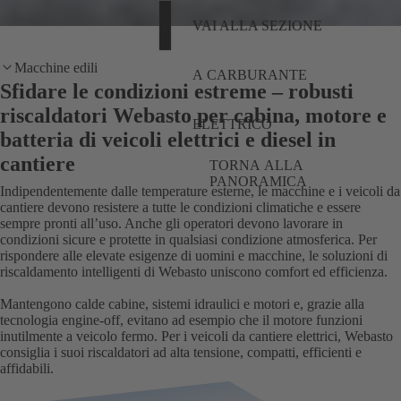
VAI ALLA SEZIONE
Macchine edili
A CARBURANTE
Sfidare le condizioni estreme – robusti
riscaldatori Webasto per cabina, motore e
ELETTRICO
batteria di veicoli elettrici e diesel in
cantiere
TORNA ALLA
PANORAMICA
Indipendentemente dalle temperature esterne, le macchine e i veicoli da
cantiere devono resistere a tutte le condizioni climatiche e essere
sempre pronti all’uso. Anche gli operatori devono lavorare in
condizioni sicure e protette in qualsiasi condizione atmosferica. Per
rispondere alle elevate esigenze di uomini e macchine, le soluzioni di
riscaldamento intelligenti di Webasto uniscono comfort ed efficienza.
Mantengono calde cabine, sistemi idraulici e motori e, grazie alla
tecnologia engine-off, evitano ad esempio che il motore funzioni
inutilmente a veicolo fermo. Per i veicoli da cantiere elettrici, Webasto
consiglia i suoi riscaldatori ad alta tensione, compatti, efficienti e
affidabili.