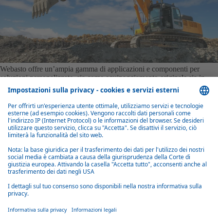
Webasto offre un’ampia gamma di applicazioni e componenti per
soluzioni personalizzate, sia come equipaggiamento originale sia in
retrofit, per riscaldatori ad aria e ad acqua.
I sistemi possono essere integrati in impianti a 12 e 24 V e possono
funzionare anche con carburanti alternativi, come HVO e GtL. Sono
disponibili versioni con funzione Arctic Start, ideali per ambienti
particolarmente freddi fino a -40 °C, e con regolazione automatica
dell’altitudine fino a 5.500 m.
Gli scambiatori di calore integrati Webasto consentono di utilizzare il
calore residuo del motore per riscaldare la cabina. I diversi modelli
offrono potenze termiche comprese tra 3,3 e 6,6 kW.