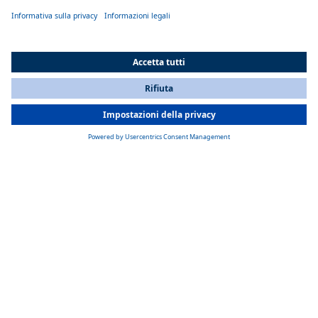
All Countries
You are currently on our website for
Italy
. To view your local
information, please visit our website for
America
.
Elenco riscaldatori a carburante
Thermo Top Evo
Thermo Top Evo: riscaldatore da parcheggio Webasto per
preriscaldare l'abitacolo, compatto ed efficiente fino a 5 kW, soluzione