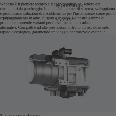
Webasto è il pioniere tecnico e leader mondiale nel settore dei
PRODUZIONE
riscaldatori da parcheggio. In qualità di partner di sistema, sviluppiamo
e produciamo soluzioni di riscaldamento per l'installazione come primo
equipaggiamento in auto, furgoni e camion. La nostra gamma di
VARIANTI
prodotti comprende varianti per diesel, benzina e carburanti
alternativi. Compatti e ad alte prestazioni, offrono un riscaldamento
rapido e ecologico, garantendo un viaggio confortevole ovunque.