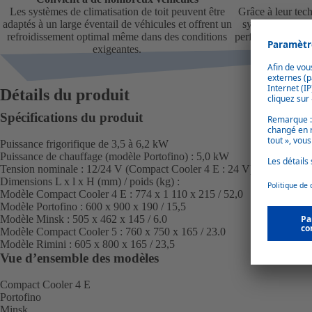
Les systèmes de climatisation de toit peuvent être
Grâce à leur tec
adaptés à un large éventail de véhicules et offrent un
systèmes compac
refroidissement optimal même dans des conditions
performances de r
exigeantes.
avec une fa
Détails du produit
Spécifications du produit
Puissance frigorifique de 3,5 à 6,2 kW
Puissance de chauffage (modèle Portofino) : 5,0 kW
Tension nominale : 12/24 V (Compact Cooler 4 E : 24 V)
Dimensions L x l x H (mm) / poids (kg) :
Modèle Compact Cooler 4 E :
774 x 1 110 x 215 / 52,0
Modèle Portofino :
600 x 900 x 190 / 15,5
Modèle Minsk :
505 x 462 x 145 / 6.0
Modèle Compact Cooler 5 :
760 x 750 x 165 / 23.0
Modèle Rimini :
605 x 800 x 165 / 23,5
Vue d’ensemble des modèles
Compact Cooler 4 E
Portofino
Minsk