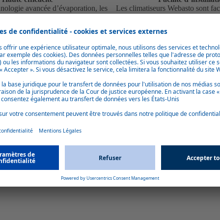
hnologie avancée d’évaporation, les
Les climatiseurs Webasto sont facil
ts et aérodynamiques offrent des
nécessitent peu d’entre
efroidissement rapides et uniformes
ible consommation d’énergie.