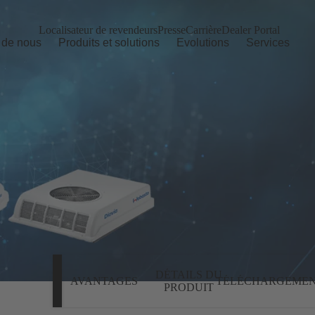
Localisateur de revendeurs
Presse
Carrière
Dealer Portal
 de nous
Produits et solutions
Evolutions
Services
DÉTAILS DU
AVANTAGES
TÉLÉCHARGEMEN
PRODUIT