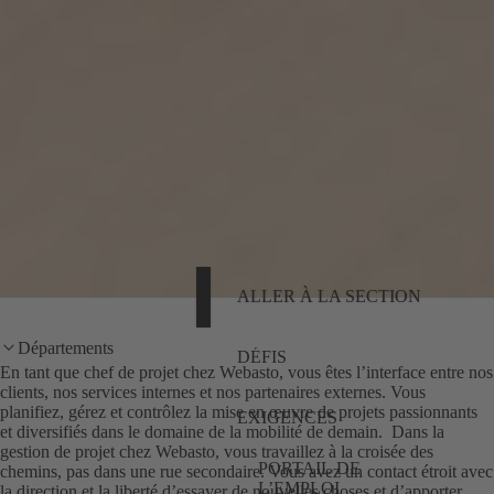
ALLER À LA SECTION
Départements
DÉFIS
En tant que chef de projet chez Webasto, vous êtes l’interface entre nos
clients, nos services internes et nos partenaires externes. Vous
planifiez, gérez et contrôlez la mise en œuvre de projets passionnants
EXIGENCES
et diversifiés dans le domaine de la mobilité de demain. Dans la
gestion de projet chez Webasto, vous travaillez à la croisée des
PORTAIL DE
chemins, pas dans une rue secondaire. Vous avez un contact étroit avec
L’EMPLOI
la direction et la liberté d’essayer de nouvelles choses et d’apporter