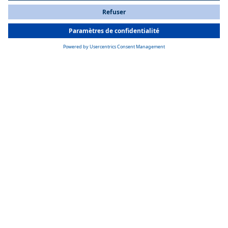
All Countries
You are currently on our website for
France
. To view your local
information, please visit our website for
America
.