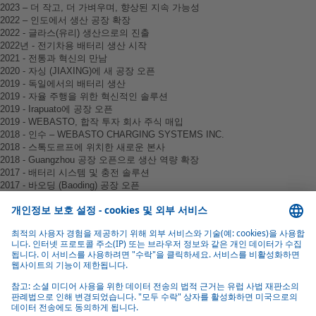
2023 – 더 작고, 더 가벼우며, 향상된 지속 가능성
2022 – 인도에서 생산 공장 확장
2022 - 글라스(유리) 생산으로의 진출
2022년 - 전기차용 배터리 생산 시작
2021 - 전통과 혁신의 만남
2020 - 자싱 (JIAXING)에 새 공장 오픈
2019 - 독일에서의 배터리 생산
2019 - 자율 주행을 위한 혁신적인 솔루션
2019 - Irapuato에 공장 오픈
2019 - WEBASTO, 합작 투자 회사 주식 매입
2018 - 인수 – WEBASTO CHARGING SYSTEMS INC.
2018 - 스톡도르프에 위치한 새로운 본사
2018 - Guangzhou 공장 오픈으로 생산 역량 확장
2017 - 배터리 시스템 및 충전 솔루션
2017 - 바오딩 (Baoding) 공장 오픈
2017 - SCHAIDT INNOVATIONS 인수
핵심 사업인 루프 시스템의 경쟁력을 강화하기 위해, Webasto는
2015 - 신축 공사를 위한 출발점
2022년 봄, Webasto는 한국 당진에서 전기 승용차용 배터리 생산
2022년 8월 룩셈부르크 Grevenmacher에 위치한 Carlex Glass
2014 - 중국 진출
Webasto는 디자인, 경량 구조 및 음향적 편안함에서 세계 최고인
Next Generation Coolant Heater는 10-kilowatt HVH보다 알루미늄
을 시작했습니다. 이를 위해 회사는 1년 만에 서울 남쪽에 최첨
Luxembourg를 인수했습니다. 새로운 사업장은 Webasto 룩셈부
2012 - 새로운 기업 구조
Jiaxing에 새로운 루프 시스템 공장을 설립함으로써 Webasto는 중
2022년 푸네와 2023년 첸나이에 설립된 두 개의 신규 공장은 인
컨버터블 루프의 기능들을 새로운 패널 보우 루프 디자인에 결
을 거의 50% 적게 사용하여 설치 공간과 무게를 최적화 합니다.
단 공장을 건설했습니다.
2012 - DIAVIA 인수
르크라는 이름으로 운영됩니다.
전기 자동차용 배터리 생산은 Schierling 공장에서 시작되었으며,
국에서의 생산 능력을 확장하고 핵심 사업을 강화하고 있습니
도 내 글로벌 및 현지 OEM에 선루프를 공급하며, 이에 대한 테
합했습니다. 혁신적인 소재와 정교한 키네마틱을 사용하여,
2012 - 75년 선루프 시스템
Webasto는 2019년 IAA에서, Roof Sensor Module (RSM)로 자율 주
유럽 버스 제조업체의 배터리 팩이 이곳에서 생산됩니다. 2020
다. 동시에 배터리 센터의 개장으로 Webasto는 중국 시장에서 E-
2011 - 25 년 CABRIO 느낌
스트도 함께 수행하고 있습니다.
Webasto는 쿠페의 우아한 외관을 텍스타일 외관의 컨버터블 탑
2020년 8월 20일 Irapuato 공장의 공식 개장과 함께 Webasto는 증
행 차량을 위한 세계 최초의 제품을 선보였습니다. 자율 주행에
년 초부터 Webasto의 상용차용 스탠다드 배터리 시스템도 이 공
2010 - 전면적인 확장
모빌리티 솔루션 사업을 더욱 확장하고 있습니다.
에 더했습니다.
Webasto는 오랜 기간 협력해 온 한국 합작 파트너의 지분을 인수
가하는 수요에 대응하여 멕시코에서 생산 역량을 확장하고 있습
필요한 센서와 관련된 열 및 세척 시스템이 투명한 개폐형 루프
2010 - 차세대 파킹 히터
장에서 생산되고 있습니다.
E-모빌리티에 대한 전문성과 제품 포트폴리오 확장의 일환으로
했습니다. 울산에 본사를 두고 파노라마 루프의 생산 및 판매에
니다. 2008년부터 Webasto는 멕시코와 브라질에 위치한 다양한
2009 - 위기에도 불구하고 인수
시스템에 우아하게 통합되어 있습니다.