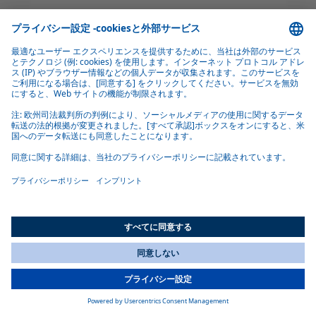
All Countries
You are currently on our website for
Japan
. To view your local
information, please visit our website for
America
.