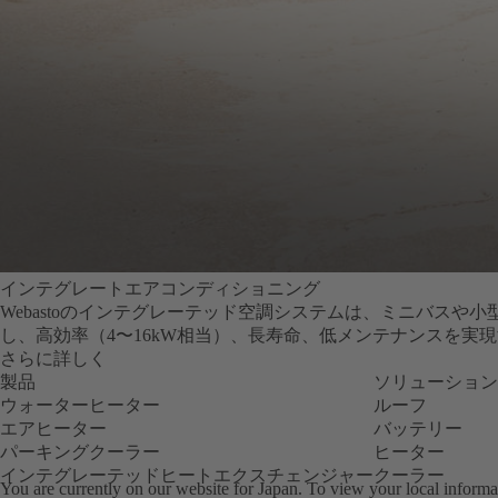
インテグレートエアコンディショニング
Webastoのインテグレーテッド空調システムは、ミニバス
し、高効率（4〜16kW相当）、長寿命、低メンテナンスを実
さらに詳しく
製品
ソリューション
ウォーターヒーター
ルーフ
エアヒーター
バッテリー
パーキングクーラー
ヒーター
インテグレーテッドヒートエクスチェンジャー
クーラー
You are currently on our website for
Japan
. To view your local informat