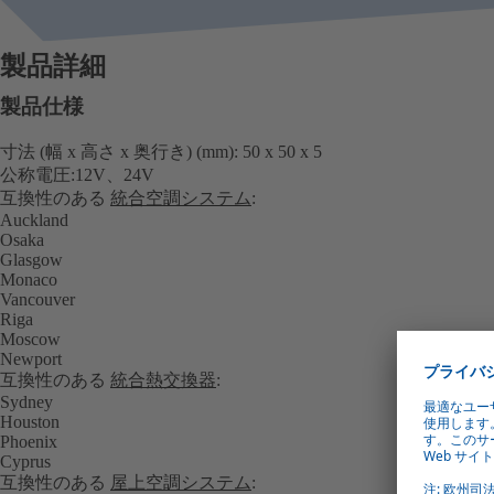
製品詳細
製品仕様
寸法 (幅 x 高さ x 奥行き) (mm): 50 x 50 x 5
公称電圧:12V、24V
互換性のある
統合空調システム
:
Auckland
Osaka
Glasgow
Monaco
Vancouver
Riga
Moscow
Newport
互換性のある
統合熱交換器
:
Sydney
Houston
Phoenix
Cyprus
互換性のある
屋上空調システム
: