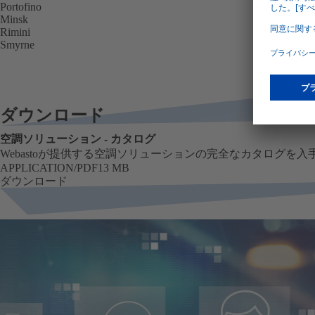
Portofino
Minsk
Rimini
Smyrne
ダウンロード
空調ソリューション - カタログ
Webastoが提供する空調ソリューションの完全なカタログを
APPLICATION/PDF
13 MB
フォーマット
サイズ
ダウンロード