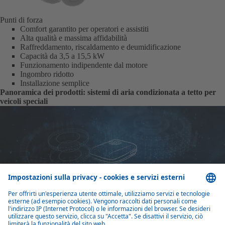
Punti di forza
Comfort garantito per operatori e assistiti
Alta qualità e massima affidabilità
Raffreddamento, riscaldamento e deumidificazione
Capacità da 3,5 a 15,5 kW
Funzionamento indipendente dal motore
Ingombro ridotto
Installazione semplice
Panoramica dei prodotti: sistemi di aria condizionata a tetto per
veicoli speciali
Sistemi di aria condizionata a tetto 3.5 - 6.2 kW
Aria condizionata a tetto Webasto: soluzioni 3,5–6,2 kW per minibus,
ambulanze e veicoli speciali, efficienti, robuste e personalizzabili come
partner di sistema
Scopri di più