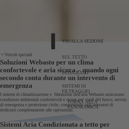
VAI ALLA SEZIONE
Veicoli speciali
SUL TETTO
Soluzioni Webasto per un clima
confortevole e aria sicura – quando ogni
INTEGRATO
secondo conta durante un intervento di
emergenza
SISTEMI DI
FILTRAGGIO
I sistemi di climatizzazione e filtrazione dell'aria Webasto assicurano
condizioni ambientali confortevoli e sicure per vigili del fuoco, servizi
TORNA ALLA
di emergenza e protezione civile, consentendo agli operatori di
PANORAMICA
dedicarsi completamente alle operazioni.
Sistemi Aria Condizionata a tetto per