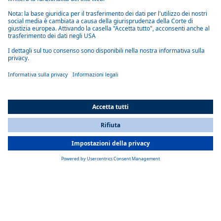
Sistemi integrati di aria condizionata per
veicoli speciali
I nostri sistemi di climatizzazione integrati per veicoli speciali offrono
potenze frigorifere comprese tra 4 e 9,5 kW. Tutti i componenti sono
completamente integrati nel veicolo e possono essere personalizzati
grazie all'ampia gamma di accessori. Le posizioni di installazione
flessibili consentono un'installazione personalizzata senza
compromettere l'aerodinamica del furgone, poiché non è necessario
montare parti sul tetto o all'esterno del veicolo.
All Countries
You are currently on our website for
Italy
. To view your local
information, please visit our website for
America
.