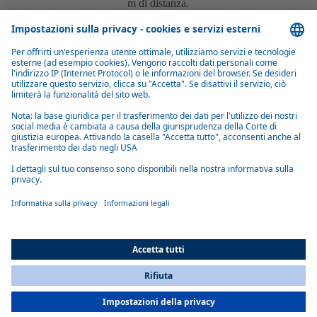
m di distanza.
Tempi di riscaldamento personalizzati
Il tempo di funzionamento del riscaldamento può essere impostato da
10 a 120 minuti, per adattarsi alle esigenze di riscaldamento individuali
e garantire un uso ottimale dell'energia.
Funzione di ventilazione per l'estate
Con un semplice tasto, il calore nell'auto può essere sostituito dall'aria
ambiente più fresca prima di mettersi in viaggio.
All Countries
You are currently on our website for
Italy
. To view your local
information, please visit our website for
America
.