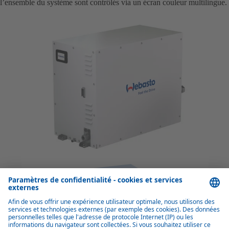
l’ensemble du système sont contrôlés via un écran couleur multilingue.
Avantages de BlueCool V-PRO Series