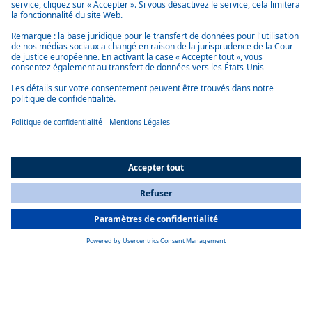
La technologie au service d’une efficacité maximale
Un onduleur à haut rendement, un compresseur à spirale à vitesse
variable et des modes ECO économes en énergie sont utilisés pour des
performances de refroidissement maximales.
Disponibilité fiable de l’installation
Des unités entièrement autonomes avec redondance assurent un
All Countries
fonctionnement continu et fiable.
You are currently on our website for
France
. To view your local
information, please visit our website for
America
.
Surveillance du débit d’eau