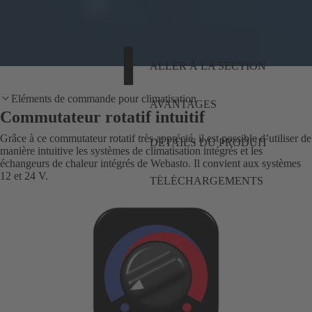
ALLER À LA SECTION
Eléments de commande pour climatisation
AVANTAGES
Commutateur rotatif intuitif
Grâce à ce commutateur rotatif très apprécié, il est possible d’utiliser de
DÉTAILS DU PRODUIT
manière intuitive les systèmes de climatisation intégrés et les
échangeurs de chaleur intégrés de Webasto. Il convient aux systèmes
12 et 24 V.
TÉLÉCHARGEMENTS