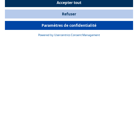
All Countries
You are currently on our website for
France
. To view your local
information, please visit our website for
America
.